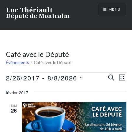
Aller
Luc Thériault
MENU
au
Député de Montcalm
contenu
Café avec le Député
Évènements
Café avec le Député
Évènements
2/26/2017
 - 
8/8/2026
Recherc
Nav
RECHER
LIST
et
de
Sélectionnez
navigati
février 2017
une
vu
de
date.
Év
DIM
vues
26
Évèneme