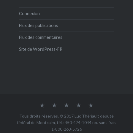
Connexion
Flux des publications
Flux des commentaires
Site de WordPress-FR
Biographie
Chroniques
COMMUNIQUÉS
Me
radio
DE
joindre
Revue
PRESSE
de
Tous droits réservés. © 2017 Luc Thériault député
presse
fédéral de Montcalm, tél.: 450-474-1044 no. sans frais
1-800-263-5726