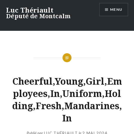
Aller
Luc Thériault
MENU
au
Député de Montcalm
contenu
Cheerful,Young,Girl,Em
ployees,In,Uniform,Hol
ding,Fresh,Mandarines,
In
Publié par
LUC THÉRIAULT
le
2 MAI 2024