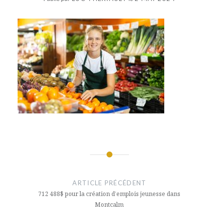
Navigation
de
ARTICLE PRÉCÉDENT
l’article
712 488$ pour la création d’emplois jeunesse dans
Montcalm