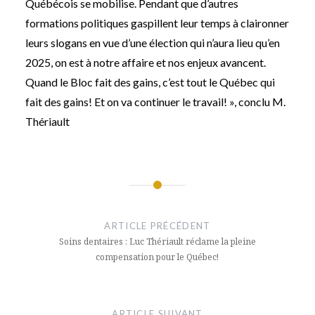
Québécois se mobilise. Pendant que d’autres
formations politiques gaspillent leur temps à claironner
leurs slogans en vue d’une élection qui n’aura lieu qu’en
2025, on est à notre affaire et nos enjeux avancent.
Quand le Bloc fait des gains, c’est tout le Québec qui
fait des gains! Et on va continuer le travail! », conclu M.
Thériault
Navigation
de
ARTICLE PRÉCÉDENT
l’article
Soins dentaires : Luc Thériault réclame la pleine
compensation pour le Québec!
ARTICLE SUIVANT