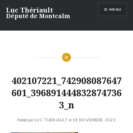
Aller
Luc Thériault
MENU
au
Député de Montcalm
contenu
402107221_742908087647
601_396891444832874736
3_n
Publié par
LUC THÉRIAULT
le
18 NOVEMBRE 2023