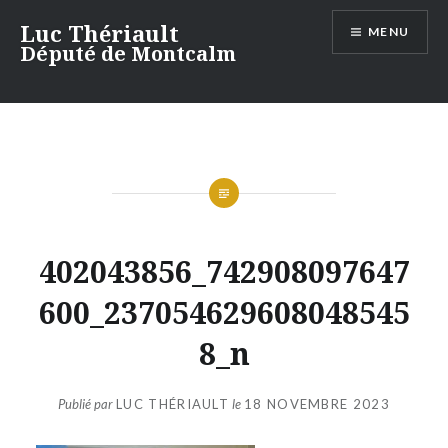
Aller
Luc Thériault
MENU
au
Député de Montcalm
contenu
402043856_742908097647
600_237054629608048545
8_n
Publié par
LUC THÉRIAULT
le
18 NOVEMBRE 2023