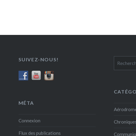
SUIVEZ-NOUS!
Rechercher
CATÉGO
MÉTA
Aérodrome
Connexion
Chroniques
Flux des publications
Communiqu