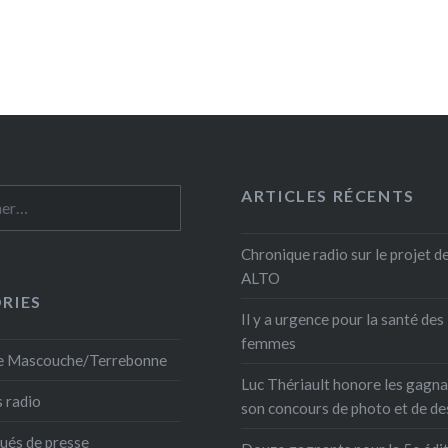
ARTICLES RÉCENTS
 :
Chronique radio sur le projet 
ALTO
RIES
Il y a urgence pour la santé des
femmes
 Mascouche/Terrebonne
Luc Thériault honore les gagna
 radio
son concours de photo et de de
és de presse