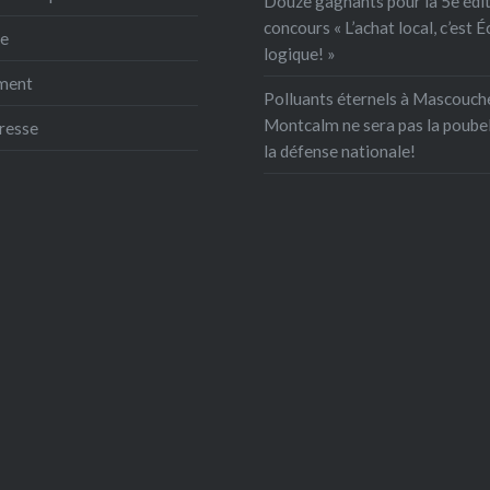
Douze gagnants pour la 5e édit
concours « L’achat local, c’est É
e
logique! »
ment
Polluants éternels à Mascouch
Montcalm ne sera pas la poubel
resse
la défense nationale!