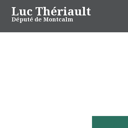
Aller
Luc Thériault
au
Député de Montcalm
contenu