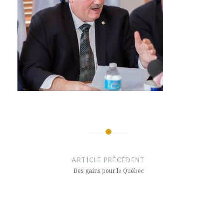
Navigation
de
ARTICLE PRÉCÉDENT
l’article
Des gains pour le Québec